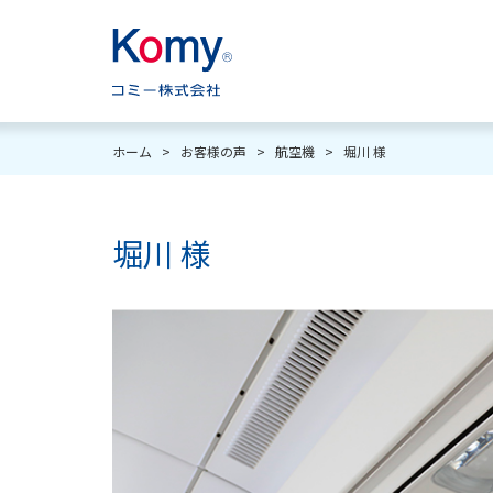
ホーム
>
お客様の声
>
航空機
>
堀川 様
堀川 様