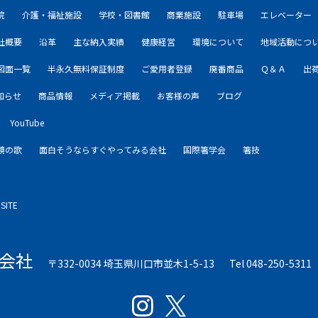
院
介護・福祉施設
学校・図書館
商業施設
駐車場
エレベーター
社概要
沿革
主な納入実績
健康経営
環境について
地域活動につ
図面一覧
半永久無料保証制度
ご愛用者登録
廃番商品
Ｑ＆Ａ
出
知らせ
商品情報
メディア掲載
お客様の声
ブログ
YouTube
鏡の歌
面白そうならすぐやってみる会社
国際箸学会
箸技
SITE
会社
〒332-0034 埼玉県川口市並木1-5-13
Tel 048-250-5311