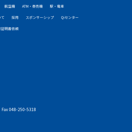
航空機
ATM・券売機
駅・電車
いて
採用
スポンサーシップ
Qiセンター
荷証明書依頼
 Fax 048-250-5318