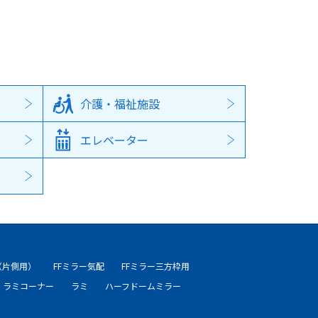
介護・福祉施設
エレベーター
（片側用）
FFミラー気配
FFミラー三方枠用
ラミコーナー
ラミ
ハーフドームミラー