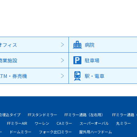
オフィス
病院
商業施設
駐車場
ATM・券売機
駅・電車
自立埋込タイプ
FFスタンドミラー
FFミラー通路（左右用）
FFミラー通路
FFミラーAIR
ワーレン
CAミラー
スーパーオーバル
丸ミラー
ー
ドームミラー
フォーク出口ミラー
屋外用ハーフドーム