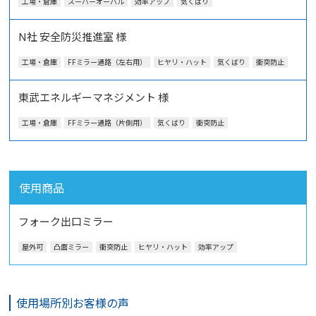
工場・倉庫
スーパーオーバル
効率アップ
気くばり
N社 安全防災推進室 様
工場・倉庫
FFミラー通路（左右用）
ヒヤリ・ハット
気くばり
衝突防止
東武エネルギーマネジメント 様
工場・倉庫
FFミラー通路（片側用）
気くばり
衝突防止
使用商品
フォーク出口ミラー
屋外可
凸面ミラー
衝突防止
ヒヤリ・ハット
効率アップ
使用場所別お客様の声