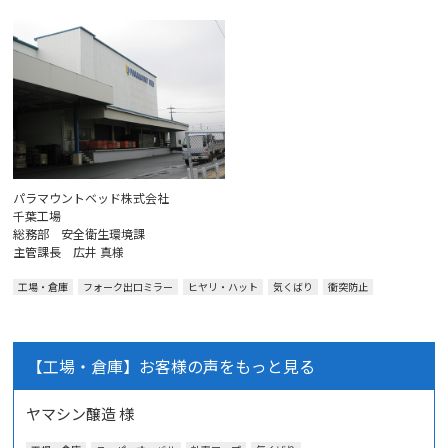
パラマウントベッド株式会社
千葉工場
総務部 安全衛生環境課
主管課長 広井 真様
工場・倉庫
フォーク出口ミラー
ヒヤリ・ハット
気くばり
衝突防止
【工場・倉庫】お客様の声をもっと見る
ヤマシン醸造 様