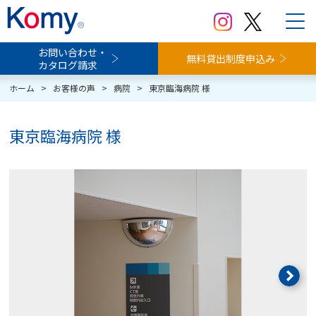
お問い合わせ・
無料貸出制度申込み
カタログ請求
ホーム
>
お客様の声
>
病院
>
東京臨海病院 様
東京臨海病院 様