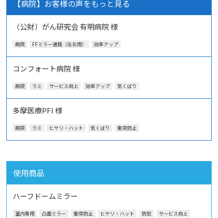
【病院】お客様の声をもっと見る
（公財）がん研究会 有明病院 様
病院
FFミラー通路（左右用）
効率アップ
コンフォート病院 様
病院
ラミ
サービス向上
効率アップ
気くばり
多摩医療PFI 様
病院
ラミ
ヒヤリ・ハット
気くばり
衝突防止
使用商品
ハーフドームミラー
室内専用
凸面ミラー
衝突防止
ヒヤリ・ハット
防犯
サービス向上