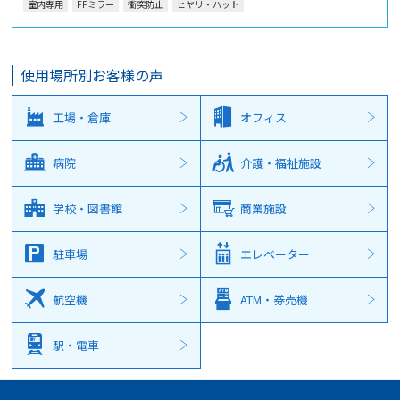
室内専用
FFミラー
衝突防止
ヒヤリ・ハット
使用場所別お客様の声
工場・倉庫
オフィス
病院
介護・福祉施設
学校・図書館
商業施設
駐車場
エレベーター
航空機
ATM・券売機
駅・電車