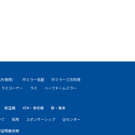
（片側用）
FFミラー気配
FFミラー三方枠用
ラミコーナー
ラミ
ハーフドームミラー
航空機
ATM・券売機
駅・電車
いて
採用
スポンサーシップ
Qiセンター
荷証明書依頼