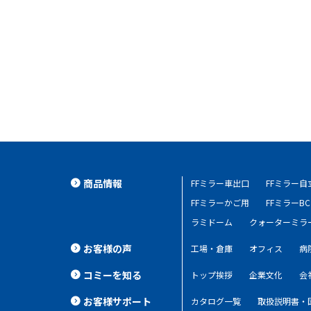
商品情報
FFミラー車出口
FFミラー
FFミラーかご用
FFミラーBC
ラミドーム
クォーターミラ
お客様の声
工場・倉庫
オフィス
病
コミーを知る
トップ挨拶
企業文化
会
お客様サポート
カタログ一覧
取扱説明書・