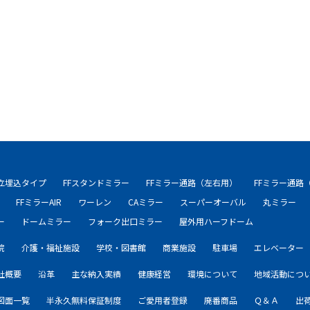
自立埋込タイプ
FFスタンドミラー
FFミラー通路（左右用）
FFミラー通路
FFミラーAIR
ワーレン
CAミラー
スーパーオーバル
丸ミラー
ー
ドームミラー
フォーク出口ミラー
屋外用ハーフドーム
院
介護・福祉施設
学校・図書館
商業施設
駐車場
エレベーター
社概要
沿革
主な納入実績
健康経営
環境について
地域活動につ
図面一覧
半永久無料保証制度
ご愛用者登録
廃番商品
Ｑ＆Ａ
出