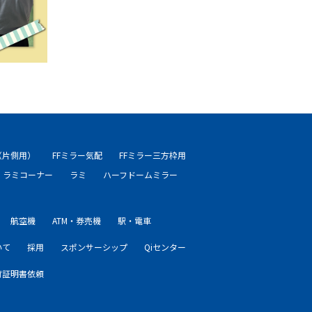
（片側用）
FFミラー気配
FFミラー三方枠用
ラミコーナー
ラミ
ハーフドームミラー
航空機
ATM・券売機
駅・電車
いて
採用
スポンサーシップ
Qiセンター
荷証明書依頼