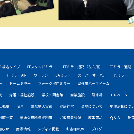
自立埋込タイプ
FFスタンドミラー
FFミラー通路（左右用）
FFミラー通路
FFミラーAIR
ワーレン
CAミラー
スーパーオーバル
丸ミラー
ー
ドームミラー
フォーク出口ミラー
屋外用ハーフドーム
院
介護・福祉施設
学校・図書館
商業施設
駐車場
エレベーター
社概要
沿革
主な納入実績
健康経営
環境について
地域活動につ
図面一覧
半永久無料保証制度
ご愛用者登録
廃番商品
Ｑ＆Ａ
出
知らせ
商品情報
メディア掲載
お客様の声
ブログ