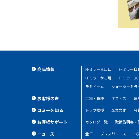
商品情報
FFミラー車出口
FFミラー
FFミラーかご用
FFミラーBC
ラミドーム
クォーターミラ
お客様の声
工場・倉庫
オフィス
病
コミーを知る
トップ挨拶
企業文化
会
お客様サポート
カタログ一覧
取扱説明書・
ニュース
全て
プレスリリース
お