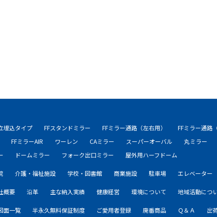
自立埋込タイプ
FFスタンドミラー
FFミラー通路（左右用）
FFミラー通路
FFミラーAIR
ワーレン
CAミラー
スーパーオーバル
丸ミラー
ー
ドームミラー
フォーク出口ミラー
屋外用ハーフドーム
院
介護・福祉施設
学校・図書館
商業施設
駐車場
エレベーター
社概要
沿革
主な納入実績
健康経営
環境について
地域活動につ
図面一覧
半永久無料保証制度
ご愛用者登録
廃番商品
Ｑ＆Ａ
出