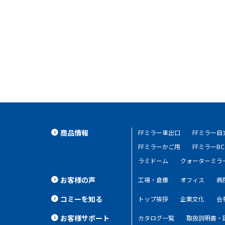
商品情報
FFミラー車出口
FFミラー
FFミラーかご用
FFミラーBC
ラミドーム
クォーターミラ
お客様の声
工場・倉庫
オフィス
病
コミーを知る
トップ挨拶
企業文化
会
お客様サポート
カタログ一覧
取扱説明書・