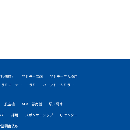
（片側用）
FFミラー気配
FFミラー三方枠用
ラミコーナー
ラミ
ハーフドームミラー
航空機
ATM・券売機
駅・電車
いて
採用
スポンサーシップ
Qiセンター
荷証明書依頼