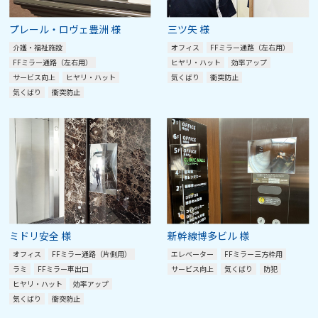
プレール・ロヴェ豊洲 様
三ツ矢 様
介護・福祉施設
オフィス
FFミラー通路（左右用）
FFミラー通路（左右用）
ヒヤリ・ハット
効率アップ
サービス向上
ヒヤリ・ハット
気くばり
衝突防止
気くばり
衝突防止
ミドリ安全 様
新幹線博多ビル 様
オフィス
FFミラー通路（片側用）
エレベーター
FFミラー三方枠用
ラミ
FFミラー車出口
サービス向上
気くばり
防犯
ヒヤリ・ハット
効率アップ
気くばり
衝突防止