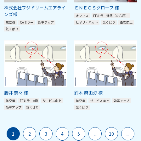
株式会社フジドリームエアライ
ＥＮＥＯＳグローブ 様
ンズ様
オフィス
FFミラー通路（左右用）
航空機
CAミラー
効率アップ
ヒヤリ・ハット
気くばり
衝突防止
気くばり
勝井 奈々 様
鈴木 麻由弥 様
航空機
FFミラーAIR
サービス向上
航空機
サービス向上
効率アップ
効率アップ
気くばり
気くばり
1
2
3
4
5
...
10
...