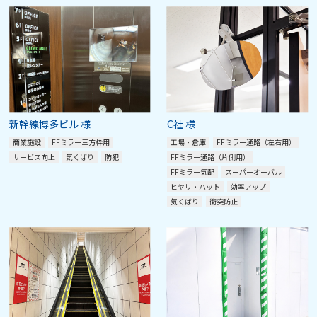
新幹線博多ビル 様
C社 様
商業施設
FFミラー三方枠用
工場・倉庫
FFミラー通路（左右用）
サービス向上
気くばり
防犯
FFミラー通路（片側用）
FFミラー気配
スーパーオーバル
ヒヤリ・ハット
効率アップ
気くばり
衝突防止