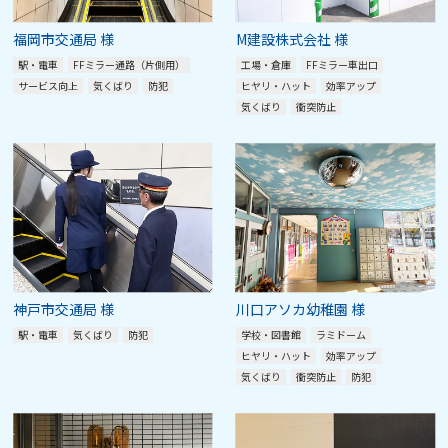
福岡市交通局 様
M建設株式会社 様
駅・電車
FFミラー通路（片側用）
工場・倉庫
FFミラー車出口
サービス向上
気くばり
防犯
ヒヤリ・ハット
効率アップ
気くばり
衝突防止
神戸市交通局 様
川口アソカ幼稚園 様
駅・電車
気くばり
防犯
学校・図書館
ラミドーム
ヒヤリ・ハット
効率アップ
気くばり
衝突防止
防犯