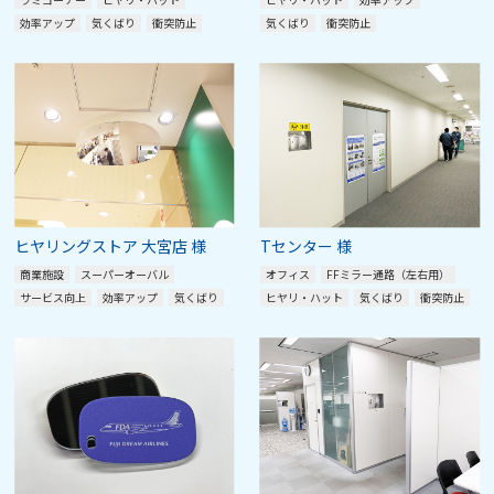
効率アップ
気くばり
衝突防止
気くばり
衝突防止
ヒヤリングストア 大宮店 様
Tセンター 様
商業施設
スーパーオーバル
オフィス
FFミラー通路（左右用）
サービス向上
効率アップ
気くばり
ヒヤリ・ハット
気くばり
衝突防止