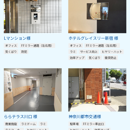
Lマンション様
ホテルグレイスリー新宿 様
オフィス
FFミラー通路（左右用）
オフィス
FFミラー通路（左右用）
気くばり
防犯
ラミ
サービス向上
ヒヤリ・ハット
効率アップ
気くばり
衝突防止
ららテラス川口 様
神奈川都市交通様
商業施設
ラミドーム
ラミ
駐車場
FFミラー車出口
ラミコーナー
ヒヤリ・ハット
ヒヤリ・ハット
効率アップ