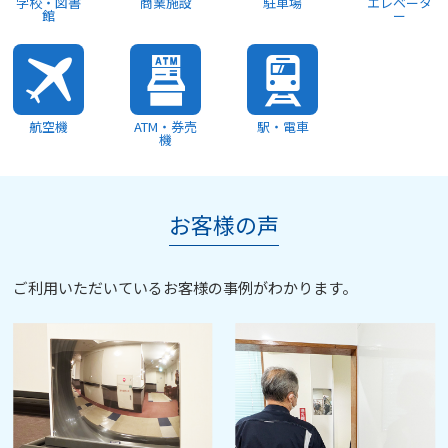
学校・図書
商業施設
駐車場
エレベータ
館
ー
航空機
ATM・券売
駅・電車
機
お客様の声
ご利用いただいているお客様の事例がわかります。