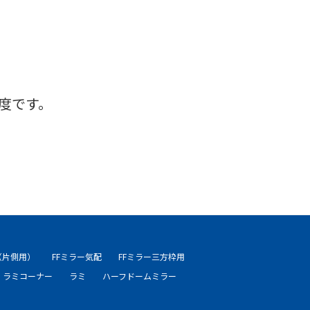
度です。
（片側用）
FFミラー気配
FFミラー三方枠用
ラミコーナー
ラミ
ハーフドームミラー