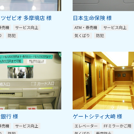
ツゼビオ 多摩境店 様
日本生命保険 様
券売機
サービス向上
ATM・券売機
サービス向上
り
防犯
気くばり
防犯
銀行 様
ゲートシティ大崎 様
券売機
サービス向上
エレベーター
FFミラーかご用
り
防犯
気くばり
衝突防止