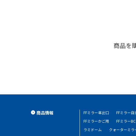
商品を
商品情報
FFミラー車出口
FFミラー
FFミラーかご用
FFミラーBC
ラミドーム
クォーターミラ