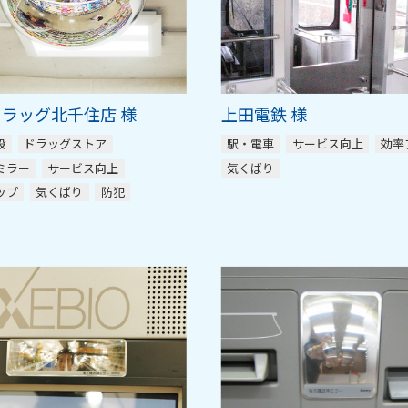
ラッグ北千住店 様
上田電鉄 様
設
ドラッグストア
駅・電車
サービス向上
効率
ミラー
サービス向上
気くばり
ップ
気くばり
防犯