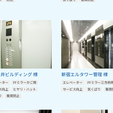
井ビルディング 様
新宿エルタワー管理 様
ーター
FFミラーかご用
エレベーター
FFミラー三方枠
ス向上
ヒヤリ・ハット
サービス向上
気くばり
衝突
り
衝突防止