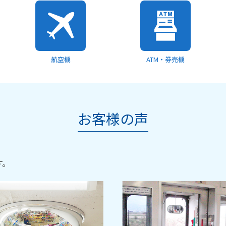
航空機
ATM・券売機
お客様の声
す。