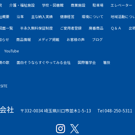
院
介護・福祉施設
学校・図書館
商業施設
駐車場
エレベーター
社概要
沿革
主な納入実績
健康経営
環境について
地域活動につ
図面一覧
半永久無料保証制度
ご愛用者登録
廃番商品
Ｑ＆Ａ
出
知らせ
商品情報
メディア掲載
お客様の声
ブログ
YouTube
鏡の歌
面白そうならすぐやってみる会社
国際箸学会
箸技
SITE
会社
〒332-0034 埼玉県川口市並木1-5-13
Tel 048-250-5311