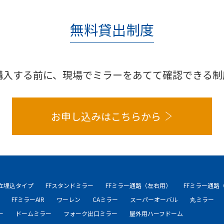
無料貸出制度
購入する前に、現場でミラーをあてて確認できる制
お申し込みはこちらから
自立埋込タイプ
FFスタンドミラー
FFミラー通路（左右用）
FFミラー通路
FFミラーAIR
ワーレン
CAミラー
スーパーオーバル
丸ミラー
ー
ドームミラー
フォーク出口ミラー
屋外用ハーフドーム