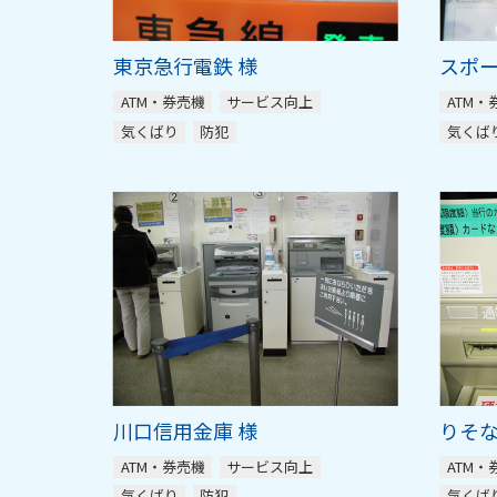
東京急行電鉄 様
スポー
ATM・券売機
サービス向上
ATM・
気くばり
防犯
気くば
川口信用金庫 様
りそな
ATM・券売機
サービス向上
ATM・
気くばり
防犯
気くば