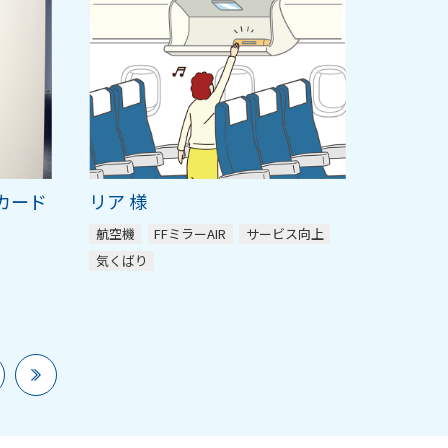
カード
リア 様
航空機
FFミラーAIR
サービス向上
気くばり
